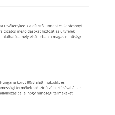
ta tevékenykedik a díszítő, ünnepi és karácsonyi
 változatos megoldásokat biztosít az ügyfelek
n található, amely elsősorban a magas minőségre
Hungária körút 80/B alatt működik, és
llamossági termékek sokszínű választékával áll az
állalkozás célja, hogy minőségi termékeket