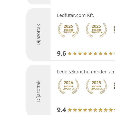
Ledfutár.com Kft.
Díjazottak
9.6
Leddiszkont.hu minden ami 
Díjazottak
9.4