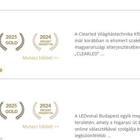
A Clearled Világítástechnika Kft
már korábban is elismert szakér
magyarországi elterjesztésében
„CLEARLED” ...
Mutass többet >>
A LEDvonal Budapest egyik megh
területén, amely a Fogarasi út
Mutass többet >>
online választékával szolgálja k
legkülönfélébb ...