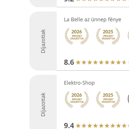
La Belle az ünnep fénye
Díjazottak
8.6
Elektro-Shop
Díjazottak
9.4