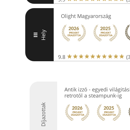
Olight Magyarország
Hely
III
9.8
(
Antik izzó - egyedi világit
retrotól a steampunk-ig
Díjazottak