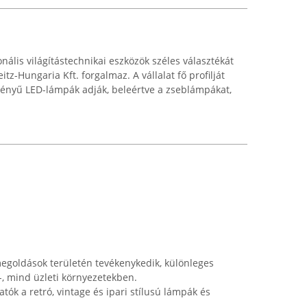
ális világítástechnikai eszközök széles választékát
itz-Hungaria Kft. forgalmaz. A vállalat fő profilját
ményű LED-lámpák adják, beleértve a zseblámpákat,
 megoldások területén tevékenykedik, különleges
, mind üzleti környezetekben.
ók a retró, vintage és ipari stílusú lámpák és