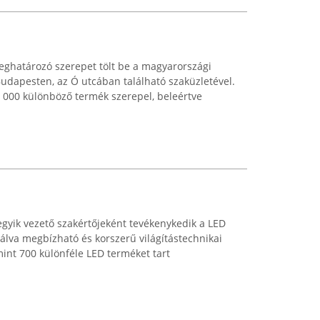
eghatározó szerepet tölt be a magyarországi
Budapesten, az Ó utcában található szaküzletével.
 000 különböző termék szerepel, beleértve
gyik vezető szakértőjeként tevékenykedik a LED
ínálva megbízható és korszerű világítástechnikai
mint 700 különféle LED terméket tart