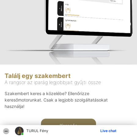
Találj egy szakembert
A rangsor az iparág legjobbjait gyűjti össze
Szakembert keres a közelébe? Ellenőrizze
keresőmotorunkat. Csak a legjobb szolgáltatásokat
használja!
Keresés
TURUL Fény
Live chat