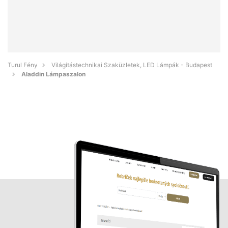
Turul Fény
Világítástechnikai Szaküzletek, LED Lámpák - Budapest
Aladdin Lámpaszalon