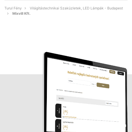
Turul Fény
Világítástechnikai Szaküzletek, LED Lámpák - Budapest
Mixvill Kft.