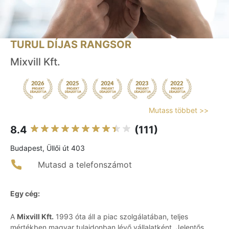
TURUL DÍJAS RANGSOR
Mixvill Kft.
Mutass többet >>
8.4
(111)
Budapest, Üllői út 403
Mutasd a telefonszámot
Egy cég:
A
Mixvill Kft.
1993 óta áll a piac szolgálatában, teljes
mértékben magyar tulajdonban lévő vállalatként. Jelentős