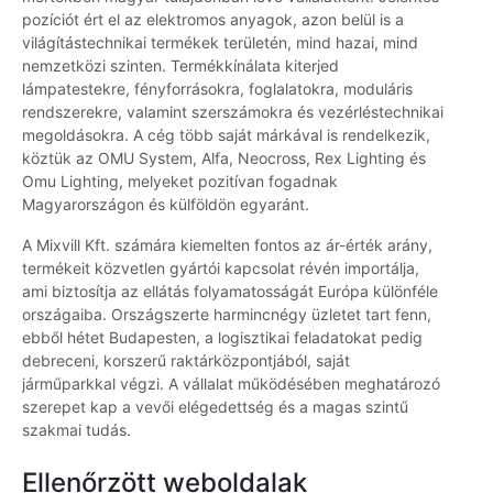
pozíciót ért el az elektromos anyagok, azon belül is a
világítástechnikai termékek területén, mind hazai, mind
nemzetközi szinten. Termékkínálata kiterjed
lámpatestekre, fényforrásokra, foglalatokra, moduláris
rendszerekre, valamint szerszámokra és vezérléstechnikai
megoldásokra. A cég több saját márkával is rendelkezik,
köztük az OMU System, Alfa, Neocross, Rex Lighting és
Omu Lighting, melyeket pozitívan fogadnak
Magyarországon és külföldön egyaránt.
A Mixvill Kft. számára kiemelten fontos az ár-érték arány,
termékeit közvetlen gyártói kapcsolat révén importálja,
ami biztosítja az ellátás folyamatosságát Európa különféle
országaiba. Országszerte harmincnégy üzletet tart fenn,
ebből hétet Budapesten, a logisztikai feladatokat pedig
debreceni, korszerű raktárközpontjából, saját
járműparkkal végzi. A vállalat működésében meghatározó
szerepet kap a vevői elégedettség és a magas szintű
szakmai tudás.
Ellenőrzött weboldalak