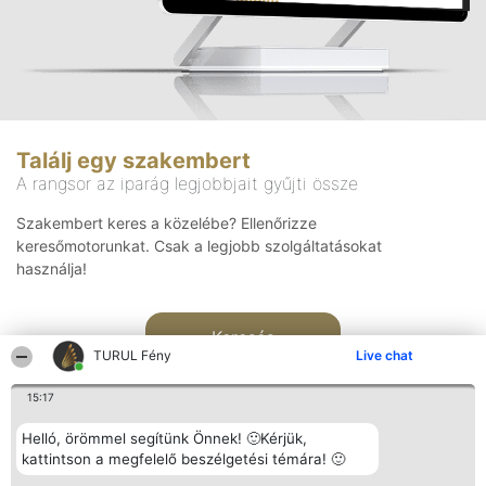
Találj egy szakembert
A rangsor az iparág legjobbjait gyűjti össze
Szakembert keres a közelébe? Ellenőrizze
keresőmotorunkat. Csak a legjobb szolgáltatásokat
használja!
Keresés
TURUL Fény
Live chat
15:17
Helló, örömmel segítünk Önnek! 🙂Kérjük,
kattintson a megfelelő beszélgetési témára! 🙂