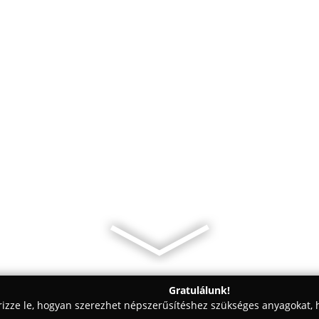
Gratulálunk!
rizze le, hogyan szerezhet népszerűsítéshez szükséges anyagokat, h