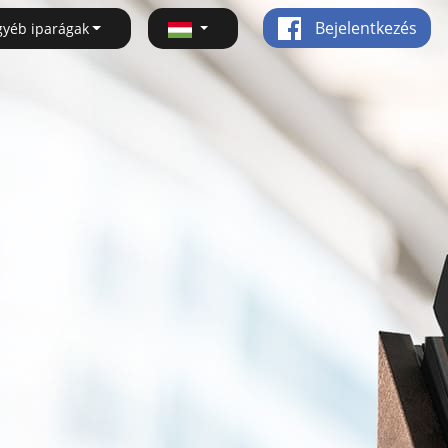
Bejelentkezés
gyéb iparágak