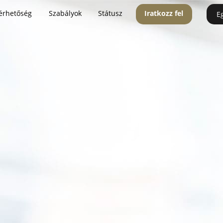
érhetőség
Szabályok
Státusz
Iratkozz fel
E