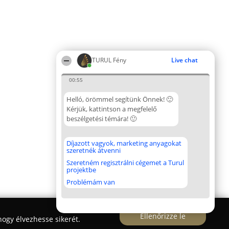
TURUL Fény
Live chat
00:55
Helló, örömmel segítünk Önnek! 🙂
Kérjük, kattintson a megfelelő
beszélgetési témára! 🙂
Díjazott vagyok, marketing anyagokat
szeretnék átvenni
Szeretném regisztrálni cégemet a Turul
projektbe
Problémám van
Ellenőrizze le
ogy élvezhesse sikerét.