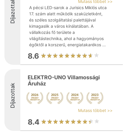
Díjazottak
Mutass többet >>
A pécsi LED-sarok a Jurisics Miklós utca
17. szám alatt működik szaküzletként,
és széles szolgáltatási palettájával
kimagaslik a város kínálatában. A
vállalkozás fő területe a
világítástechnika, ahol a hagyományos
égőktől a korszerű, energiatakarékos ...
8.6
ELEKTRO-UNO Villamossági
Áruház
Díjazottak
Mutass többet >>
8.4