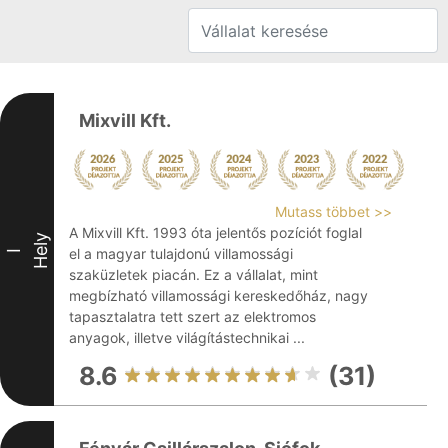
Mixvill Kft.
Mutass többet >>
A Mixvill Kft. 1993 óta jelentős pozíciót foglal
Hely
el a magyar tulajdonú villamossági
I
szaküzletek piacán. Ez a vállalat, mint
megbízható villamossági kereskedőház, nagy
tapasztalatra tett szert az elektromos
anyagok, illetve világítástechnikai ...
8.6
(31)