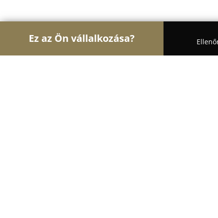
Ez az Ön vállalkozása?
Ellenő
Turul Fény
Világítástechnikai Szaküzletek, LED 
Sonepaks Kft
8.5
(15)
Paks, Ipari Park 4703/12. hrsz