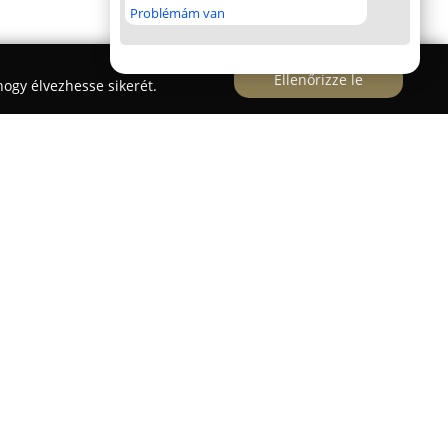
Problémám van
Ellenőrizze le
ogy élvezhesse sikerét.
 jelenlétet képvisel a villamossági anyagok és
ízható és innovatív megoldásokat kínálva ügyfelei
angsúlyt fektet a minőségre és a legmodernebb
nálatában kizárólag világszínvonalú termékeket
alálhatók a legújabb LED világítástechnikai
források, valamint villanyszerelési vezetékek,
erelvények, amelyekkel minden felhasználói igény