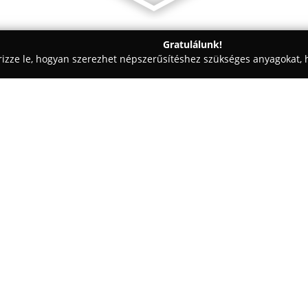
Gratulálunk!
rizze le, hogyan szerezhet népszerűsítéshez szükséges anyagokat, h
Lámpák - Paks
Sonepaks Kft
Egy cég:
A
Sonepaks Kft.
2009 óta stabil
világítástechnika piacán, megb
számára. A vállalat jelentős h
technológiák alkalmazására, kí
Mutass többet >>
szerepeltet. Palettájukban megt
eszközök, energiatakarékos fény
kábelek, kapcsolók és egyéb sz
kielégíthető.