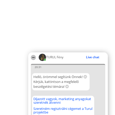
TURUL Fény
Live chat
20:31
Helló, örömmel segítünk Önnek! 🙂
Kérjük, kattintson a megfelelő
beszélgetési témára! 🙂
Díjazott vagyok, marketing anyagokat
szeretnék átvenni
Szeretném regisztrálni cégemet a Turul
projektbe