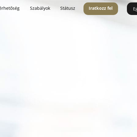
érhetőség
Szabályok
Státusz
Iratkozz fel
E