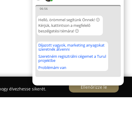
06:56
Helló, örömmel segítünk Önnek! 🙂
Kérjük, kattintson a megfelelő
beszélgetési témára! 🙂
Díjazott vagyok, marketing anyagokat
szeretnék átvenni
Szeretném regisztrálni cégemet a Turul
projektbe
Problémám van
Ellenőrizze le
ogy élvezhesse sikerét.