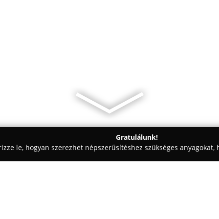
Gratulálunk!
rizze le, hogyan szerezhet népszerűsítéshez szükséges anyagokat, h
 Lámpák - Budapest
Mixvill Kft.