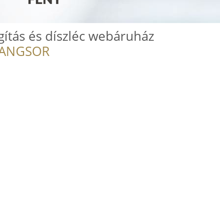
ítás és díszléc webáruház
RANGSOR