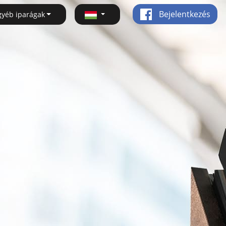
Bejelentkezés
gyéb iparágak