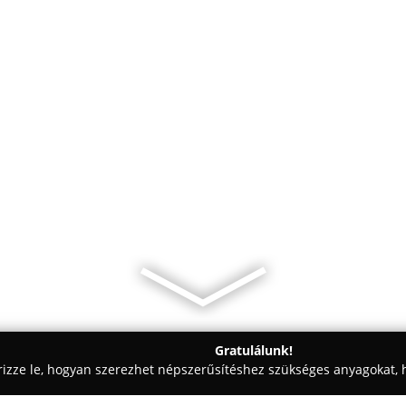
Gratulálunk!
rizze le, hogyan szerezhet népszerűsítéshez szükséges anyagokat, h