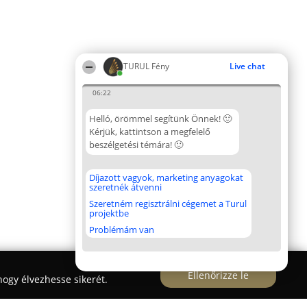
TURUL Fény
Live chat
06:22
Helló, örömmel segítünk Önnek! 🙂
Kérjük, kattintson a megfelelő
beszélgetési témára! 🙂
Díjazott vagyok, marketing anyagokat
szeretnék átvenni
Szeretném regisztrálni cégemet a Turul
projektbe
Problémám van
Ellenőrizze le
ogy élvezhesse sikerét.