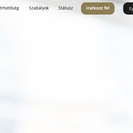
érhetőség
Szabályok
Státusz
Iratkozz fel
E