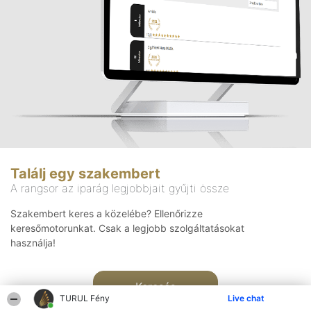
Találj egy szakembert
A rangsor az iparág legjobbjait gyűjti össze
Szakembert keres a közelébe? Ellenőrizze
keresőmotorunkat. Csak a legjobb szolgáltatásokat
használja!
Keresés
TURUL Fény
Live chat