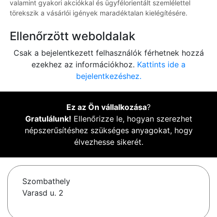
valamint gyakori akciókkal és ügyfélorientált szemlélettel
törekszik a vásárlói igények maradéktalan kielégítésére.
Ellenőrzött weboldalak
Csak a bejelentkezett felhasználók férhetnek hozzá
ezekhez az információkhoz.
Kattints ide a
bejelentkezéshez.
Ez az Ön vállalkozása
?
Gratulálunk!
Ellenőrizze le, hogyan szerezhet
népszerűsítéshez szükséges anyagokat, hogy
élvezhesse sikerét.
Szombathely
Varasd u. 2