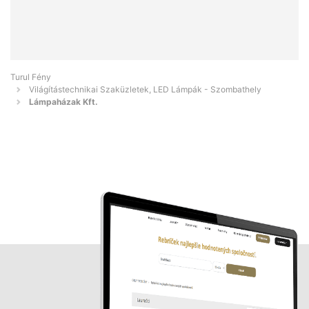
Turul Fény
Világítástechnikai Szaküzletek, LED Lámpák - Szombathely
Lámpaházak Kft.