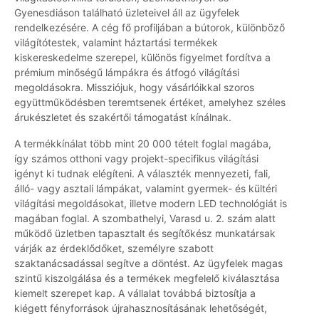
Gyenesdiáson található üzleteivel áll az ügyfelek
rendelkezésére. A cég fő profiljában a bútorok, különböző
világítótestek, valamint háztartási termékek
kiskereskedelme szerepel, különös figyelmet fordítva a
prémium minőségű lámpákra és átfogó világítási
megoldásokra. Missziójuk, hogy vásárlóikkal szoros
együttműködésben teremtsenek értéket, amelyhez széles
árukészletet és szakértői támogatást kínálnak.
A termékkínálat több mint 20 000 tételt foglal magába,
így számos otthoni vagy projekt-specifikus világítási
igényt ki tudnak elégíteni. A választék mennyezeti, fali,
álló- vagy asztali lámpákat, valamint gyermek- és kültéri
világítási megoldásokat, illetve modern LED technológiát is
magában foglal. A szombathelyi, Varasd u. 2. szám alatt
működő üzletben tapasztalt és segítőkész munkatársak
várják az érdeklődőket, személyre szabott
szaktanácsadással segítve a döntést. Az ügyfelek magas
szintű kiszolgálása és a termékek megfelelő kiválasztása
kiemelt szerepet kap. A vállalat továbbá biztosítja a
kiégett fényforrások újrahasznosításának lehetőségét,