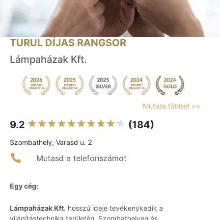
TURUL DÍJAS RANGSOR
Lámpaházak Kft.
Mutass többet >>
9.2
(184)
Szombathely, Varasd u. 2
Mutasd a telefonszámot
Egy cég:
Lámpaházak Kft.
hosszú ideje tevékenykedik a
világítástechnika területén, Szombathelyen és