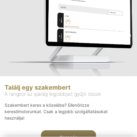
Találj egy szakembert
A rangsor az iparág legjobbjait gyűjti össze
Szakembert keres a közelébe? Ellenőrizze
keresőmotorunkat. Csak a legjobb szolgáltatásokat
használja!