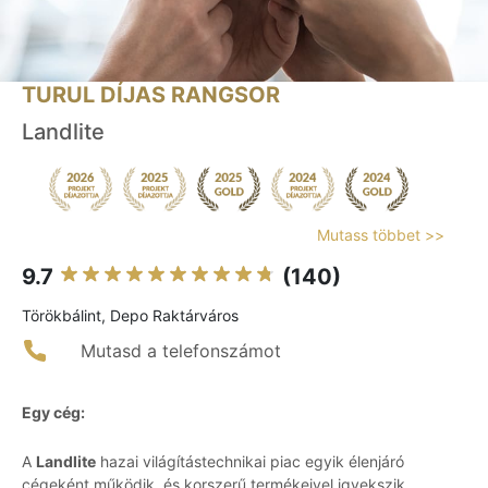
TURUL DÍJAS RANGSOR
Landlite
Mutass többet >>
9.7
(140)
Törökbálint, Depo Raktárváros
Mutasd a telefonszámot
Egy cég:
A
Landlite
hazai világítástechnikai piac egyik élenjáró
cégeként működik, és korszerű termékeivel igyekszik