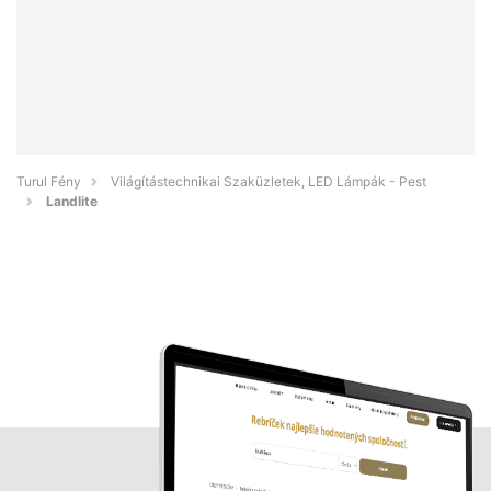
Turul Fény
Világítástechnikai Szaküzletek, LED Lámpák - Pest
Landlite