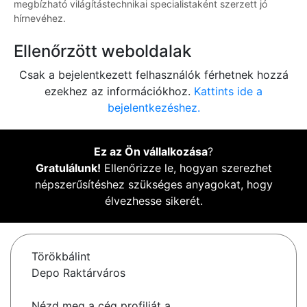
megbízható világítástechnikai specialistaként szerzett jó
hírnevéhez.
Ellenőrzött weboldalak
Csak a bejelentkezett felhasználók férhetnek hozzá
ezekhez az információkhoz.
Kattints ide a
bejelentkezéshez.
Ez az Ön vállalkozása
?
Gratulálunk!
Ellenőrizze le, hogyan szerezhet
népszerűsítéshez szükséges anyagokat, hogy
élvezhesse sikerét.
Törökbálint
Depo Raktárváros
Nézd meg a cég profilját a