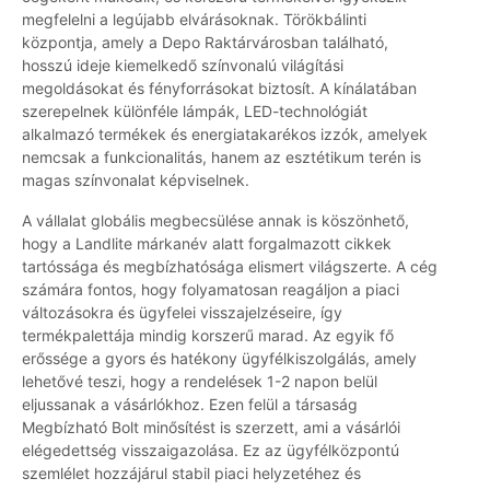
megfelelni a legújabb elvárásoknak. Törökbálinti
központja, amely a Depo Raktárvárosban található,
hosszú ideje kiemelkedő színvonalú világítási
megoldásokat és fényforrásokat biztosít. A kínálatában
szerepelnek különféle lámpák, LED-technológiát
alkalmazó termékek és energiatakarékos izzók, amelyek
nemcsak a funkcionalitás, hanem az esztétikum terén is
magas színvonalat képviselnek.
A vállalat globális megbecsülése annak is köszönhető,
hogy a Landlite márkanév alatt forgalmazott cikkek
tartóssága és megbízhatósága elismert világszerte. A cég
számára fontos, hogy folyamatosan reagáljon a piaci
változásokra és ügyfelei visszajelzéseire, így
termékpalettája mindig korszerű marad. Az egyik fő
erőssége a gyors és hatékony ügyfélkiszolgálás, amely
lehetővé teszi, hogy a rendelések 1-2 napon belül
eljussanak a vásárlókhoz. Ezen felül a társaság
Megbízható Bolt minősítést is szerzett, ami a vásárlói
elégedettség visszaigazolása. Ez az ügyfélközpontú
szemlélet hozzájárul stabil piaci helyzetéhez és