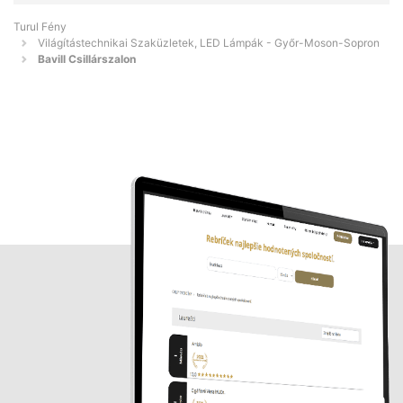
Turul Fény
Világítástechnikai Szaküzletek, LED Lámpák - Győr-Moson-Sopron
Bavill Csillárszalon