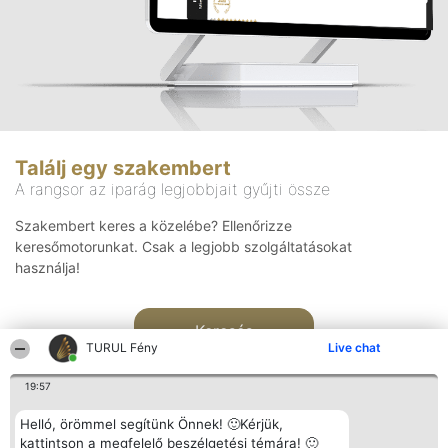
Találj egy szakembert
A rangsor az iparág legjobbjait gyűjti össze
Szakembert keres a közelébe? Ellenőrizze
keresőmotorunkat. Csak a legjobb szolgáltatásokat
használja!
Keresés
TURUL Fény
Live chat
19:57
Helló, örömmel segítünk Önnek! 🙂Kérjük,
kattintson a megfelelő beszélgetési témára! 🙂