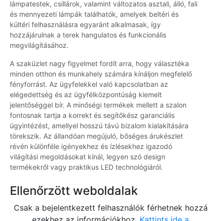
lámpatestek, csillárok, valamint változatos asztali, álló, fali
és mennyezeti lámpák találhatók, amelyek beltéri és
kültéri felhasználásra egyaránt alkalmasak, így
hozzájárulnak a terek hangulatos és funkcionális
megvilágításához.
A szaküzlet nagy figyelmet fordít arra, hogy választéka
minden otthon és munkahely számára kínáljon megfelelő
fényforrást. Az ügyfelekkel való kapcsolatban az
elégedettség és az ügyfélközpontúság kiemelt
jelentőséggel bír. A minőségi termékek mellett a szalon
fontosnak tartja a korrekt és segítőkész garanciális
ügyintézést, amellyel hosszú távú bizalom kialakítására
törekszik. Az állandóan megújuló, bőséges árukészlet
révén különféle igényekhez és ízlésekhez igazodó
világítási megoldásokat kínál, legyen szó design
termékekről vagy praktikus LED technológiáról.
Ellenőrzött weboldalak
Csak a bejelentkezett felhasználók férhetnek hozzá
ezekhez az információkhoz.
Kattints ide a