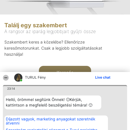
Találj egy szakembert
A rangsor az iparág legjobbjait gyűjti össze
Szakembert keres a közelébe? Ellenőrizze
keresőmotorunkat. Csak a legjobb szolgáltatásokat
használja!
Keresés
TURUL Fény
Live chat
23:14
Helló, örömmel segítünk Önnek! 🙂Kérjük,
kattintson a megfelelő beszélgetési témára! 🙂
Rangsorszervező
Népszavazás
Elérhetőség
Díjazott vagyok, marketing anyagokat szeretnék
SC Beautiful Company S.R.L.
Nyertesek
Elérhetőség
átvenni
Bulevardul Aleea Timișul De
Az összes
Sus Nr. 2, Bl. A30, Sc. A, Et.
díjazottak