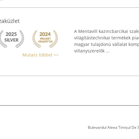
aküzlet
A Mentavill kazincbarcikai szak
világítástechnikai termékek pia
magyar tulajdonú vállalat komple
villanyszerelők ...
Mutass többet >>
Bulevardul Aleea Timișul De Sus