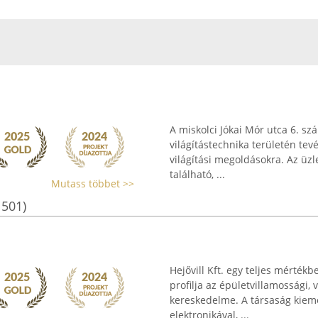
A miskolci Jókai Mór utca 6. s
világítástechnika területén te
világítási megoldásokra. Az üz
található, ...
Mutass többet >>
1501)
Hejővill Kft. egy teljes mérték
profilja az épületvillamossági, 
kereskedelme. A társaság kieme
elektronikával, ...