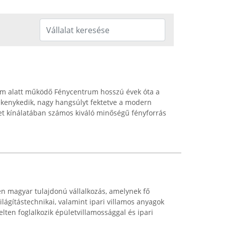
zám alatt működő Fénycentrum hosszú évek óta a
vékenykedik, nagy hangsúlyt fektetve a modern
let kínálatában számos kiváló minőségű fényforrás
ben magyar tulajdonú vállalkozás, amelynek fő
világítástechnikai, valamint ipari villamos anyagok
lten foglalkozik épületvillamossággal és ipari