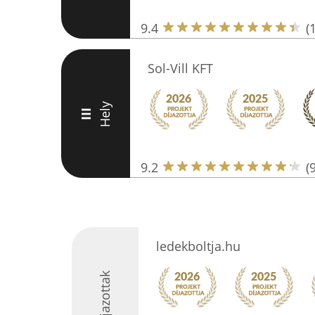
9.4
(
Sol-Vill KFT
Hely
III
9.2
(
ledekboltja.hu
Díjazottak