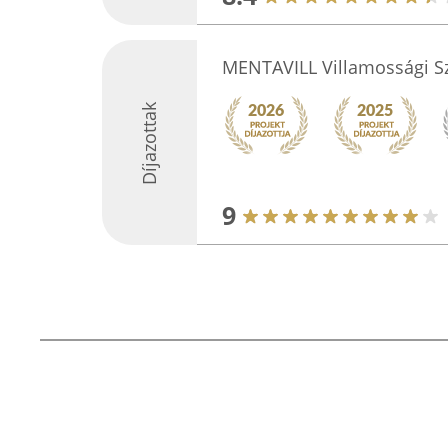
MENTAVILL Villamossági Sz
Díjazottak
9