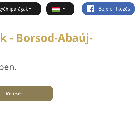
Bejelentkezés
gyéb iparágak
k - Borsod-Abaúj-
ben.
Keresés