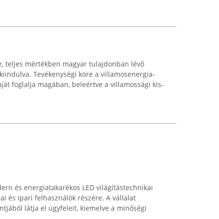
étre, teljes mértékben magyar tulajdonban lévő
 kiindulva. Tevékenységi köre a villamosenergia-
áját foglalja magában, beleértve a villamossági kis-
ern és energiatakarékos LED világítástechnikai
ai és ipari felhasználók részére. A vállalat
tjából látja el ügyfeleit, kiemelve a minőségi