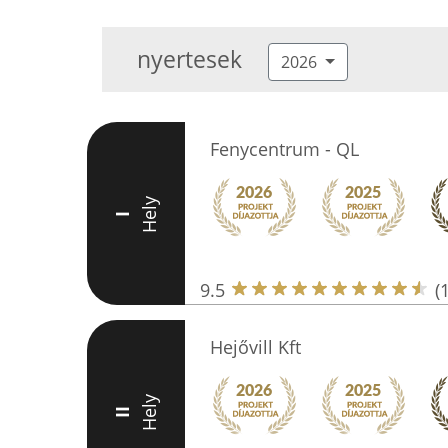
nyertesek
2026
Fenycentrum - QL
Hely
I
9.5
(
Hejővill Kft
Hely
II