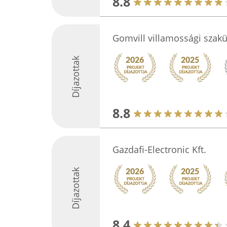
8.8
Gomvill villamossági szakü
Díjazottak
8.8
Gazdafi-Electronic Kft.
Díjazottak
8.4