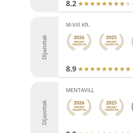
8.2
M-Vill Kft.
Díjazottak
8.9
MENTAVILL
Díjazottak