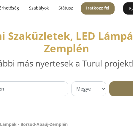
érhetőség
Szabályok
Státusz
Iratkozz fel
E
ai Szaküzletek, LED Lámpá
Zemplén
ábbi más nyertesek a Turul projekt
ED Lámpák - Borsod-Abaúj-Zemplén