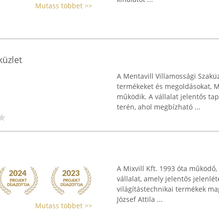
Mutass többet >>
küzlet
A Mentavill Villamossági Szaküz
termékeket és megoldásokat, Mis
működik. A vállalat jelentős ta
terén, ahol megbízható ...
A Mixvill Kft. 1993 óta működő
vállalat, amely jelentős jelenlé
világítástechnikai termékek ma
József Attila ...
Mutass többet >>