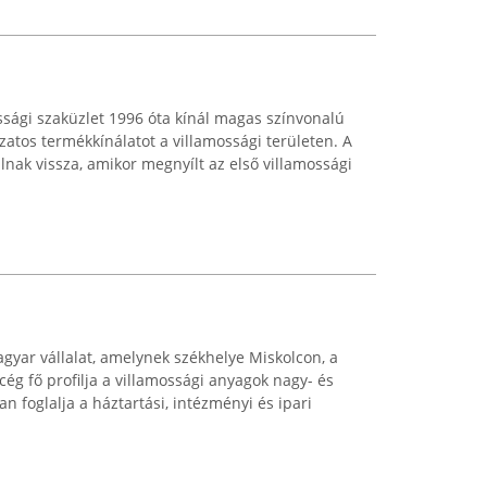
sági szaküzlet 1996 óta kínál magas színvonalú
ozatos termékkínálatot a villamossági területen. A
lnak vissza, amikor megnyílt az első villamossági
agyar vállalat, amelynek székhelye Miskolcon, a
 cég fő profilja a villamossági anyagok nagy- és
 foglalja a háztartási, intézményi és ipari