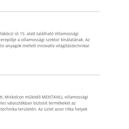
ákóczi út 15. alatt található Villamossági
ereplője a villamossági szektor kínálatának. Az
ési anyagok mellett innovatív világítástechnikai
att, Miskolcon működő MENTAVILL villamossági
éles választékban biztosít termékeket az
stechnika területén. Az üzlet azon ritka helyek