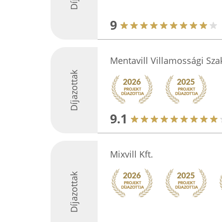
9
Mentavill Villamossági Sza
Díjazottak
9.1
Mixvill Kft.
Díjazottak