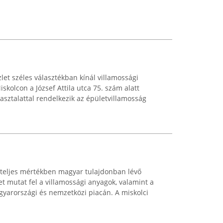
let széles választékban kínál villamossági
kolcon a József Attila utca 75. szám alatt
pasztalattal rendelkezik az épületvillamosság
, teljes mértékben magyar tulajdonban lévő
tet mutat fel a villamossági anyagok, valamint a
gyarországi és nemzetközi piacán. A miskolci