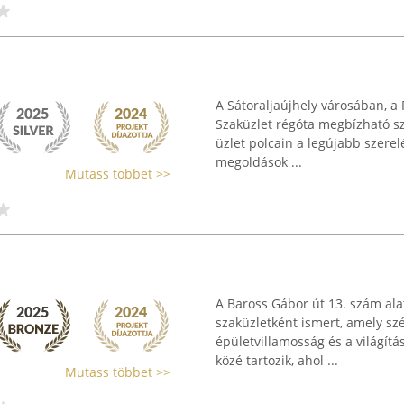
A Sátoraljaújhely városában, a R
Szaküzlet régóta megbízható sz
üzlet polcain a legújabb szerel
megoldások ...
Mutass többet >>
A Baross Gábor út 13. szám al
szaküzletként ismert, amely sz
épületvillamosság és a világítá
közé tartozik, ahol ...
Mutass többet >>