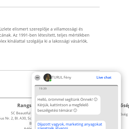
üzlete elismert szereplője a villamossági és
cának. Az 1991-ben létesített, teljes mértékben
x kínálattal szolgálja ki a lakossági vásárlók,
TURUL Fény
Live chat
19:39
Helló, örömmel segítünk Önnek! 🙂
Rangsorszervező
Kérjük, kattintson a megfelelő
Népszavazás
Elérhetősé
beszélgetési témára! 🙂
SC Beautiful Company S.R.L.
Nyertesek
Elérhetőség
 Nr. 2, Bl. A30, Sc. A, Et. 4, Ap. 13
Az összes
Bukarest 53-238
díjazottak
Díjazott vagyok, marketing anyagokat
szeretnék átvenni
Adószám 36737675
listája