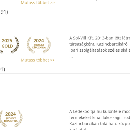
Mutass többet >>
191)
A Sol-Vill Kft. 2013-ban jött l
társaságként, Kazincbarcikáról
ipari szolgáltatások széles skál
...
Mutass többet >>
91)
A Ledekboltja.hu különféle mod
termékeket kínál lakossági, irod
Kazincbarcikán található közpon
kínálatot ...