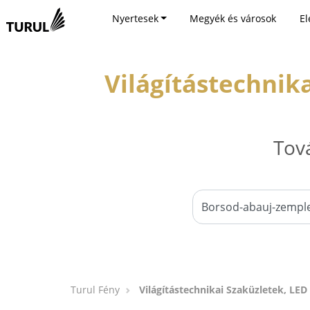
Nyertesek
Megyék és városok
El
Világítástechnik
Tov
Turul Fény
Világítástechnikai Szaküzletek, L