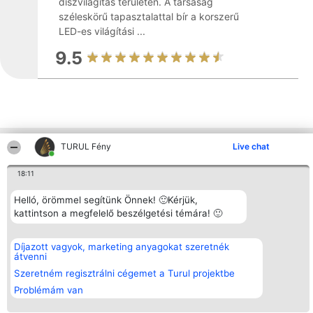
díszvilágítás területén. A társaság
széleskörű tapasztalattal bír a korszerű
LED-es világítási ...
9.5
TURUL Fény
Live chat
Más cégek a környéken
18:11
Rangsorszervező
Népszavazás
Elérhetőség
Helló, örömmel segítünk Önnek! 🙂Kérjük,
SC Beautiful Company S.R.L.
Nyertesek
Elérhetőség
kattintson a megfelelő beszélgetési témára! 🙂
Bulevardul Aleea Timișul De
Az összes
Sus Nr. 2, Bl. A30, Sc. A, Et.
díjazottak
4, Ap. 13
listája
Díjazott vagyok, marketing anyagokat szeretnék
Bukarest 53-238
Szabályok
átvenni
Adószám 36737675
Státusz
tel: +363 033 425 71
Szeretném regisztrálni cégemet a Turul projektbe
Polityka
Prywatności
Problémám van