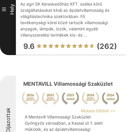
Az egri SK Kereskedőház KFT. széles körű
Hely
III
szolgáltatásokat kínál az épületvillamosság és
világítástechnika szektorában. Fő
tevékenységi körei közé tartozik villamossági
anyagok, lámpák, izzók, valamint egyéb
villanyszerelési termékek kis- és ...
9.6
(262)
MENTAVILL Villamossági Szaküzlet
Díjazottak
Mutass többet >>
A Mentavill Villamossági Szaküzlet
Gyöngyös városában, a Kassai út 1. alatt
működik, és az épületvillamossági