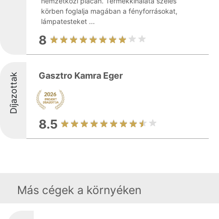
nemzetközi piacán. Termékkínálata széles
körben foglalja magában a fényforrásokat,
lámpatesteket ...
8
Gasztro Kamra Eger
Díjazottak
8.5
Más cégek a környéken