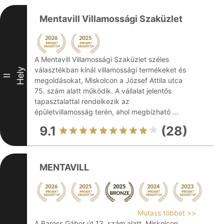
Mentavill Villamossági Szaküzlet
A Mentavill Villamossági Szaküzlet széles
választékban kínál villamossági termékeket és
Hely
II
megoldásokat, Miskolcon a József Attila utca
75. szám alatt működik. A vállalat jelentős
tapasztalattal rendelkezik az
épületvillamosság terén, ahol megbízható ...
9.1
(28)
MENTAVILL
Mutass többet >>
A Baross Gábor út 13. szám alatt, Miskolcon