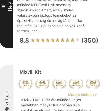
Hely
működő MENTAVILL villamossági
III
szaküzletként ismert, amely széles
választékban biztosít termékeket az
épületvillamosság és a világítástechnika
területén. Az üzlet azon ritka helyek közé
tartozik, ahol ...
8.8
(350)
Mixvill Kft.
Díjazottak
Mutass többet >>
A Mixvill Kft. 1993 óta működő, teljes
mértékben magyar tulajdonban lévő
vállalat, amely jelentős jelenlétet mutat fel a